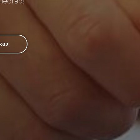
чество!
каз