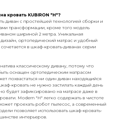
на кровать KUBIRON "H"?
ть диван с простейшей технологией сборки и
ами трансформации, кроме того модель
иваном шириной 2 метра. Уникальная
 дизайн, ортопедический матрас и удобный
о сочетается в шкаф-кровать-диванах серии
рнатива классическому дивану, потому что
быть оснащен ортопедическим матрасом
ожет похвастаться ни один диван находящийся
шкаф-кровать не нужно застилать каждый день
оно будет зафиксировано на матрасе даже в
овати. Modern "H" легко содержать в чистоте
 может проехать робот пылесос, а современный
одели позволяет использовать шкаф-кровать-
шинстве интерьеров.