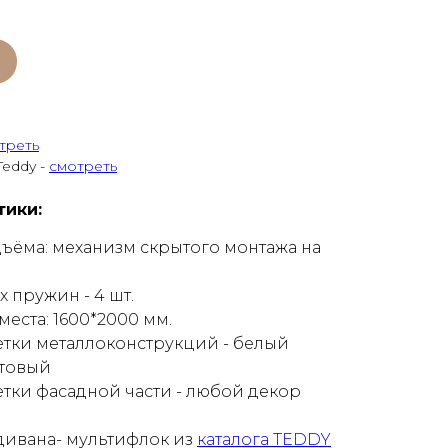
треть
Teddy -
смотреть
тики:
ъёма: механизм скрытого монтажа на
 пружин - 4 шт.
еста: 1600*2000 мм.
тки металлоконструкций - белый
атовый
тки фасадной части - любой декор
дивана- мультифлок из
каталога TEDDY