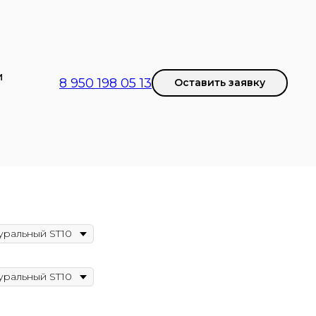
И
8 950 198 05 13
Оставить заявку
ь-диван Modern "H"