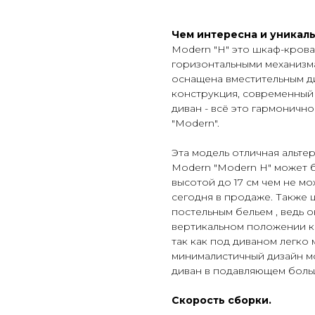
Чем интересна и уникаль
Modern "H" это шкаф-крова
горизонтальными механизм
оснащена вместительным д
конструкция, современный
диван - всё это гармоничн
"Modern".
Эта модель отличная альте
Modern "Modern H" может 
высотой до 17 см чем не м
сегодня в продаже. Также 
постельным бельем , ведь 
вертикальном положении кр
так как под диваном легко
минималистичный дизайн м
диван в подавляющем боль
Скорость сборки.