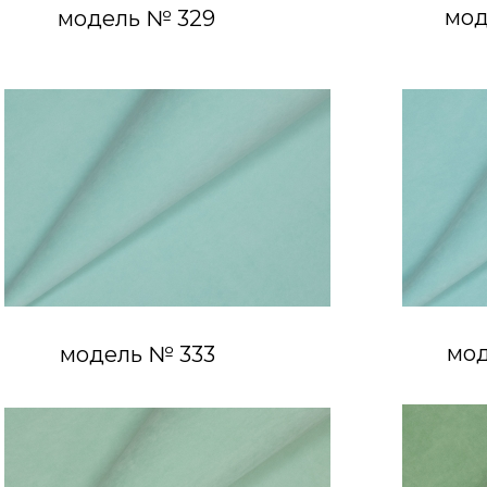
мод
модель № 329
мод
модель № 333