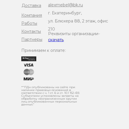
alexmebel@bk.ru
Доставка
г. Екатеринбург,
Компания
ул. Блюхера 88, 2 этаж, офис
Работы
210
Контакты
Реквизиты организации-
Партнеры
скачать
Принимаем к оплате:
*"ПДн опубликованы на сайте при
наличии правовых оснований в
соответствии с ч. 1 ст. 6 и ст. 10.1 152-ФЗ.
Субъектами установлены запреты на
обработку неограниченным кругом
лиц опубликованных персональных
данных."