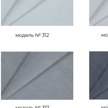
мо
модель № 312
мо
модель № 317