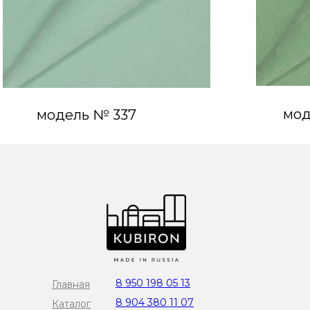
мод
модель № 337
8 950 198 05 13
Главная
8 904 380 11 07
Каталог