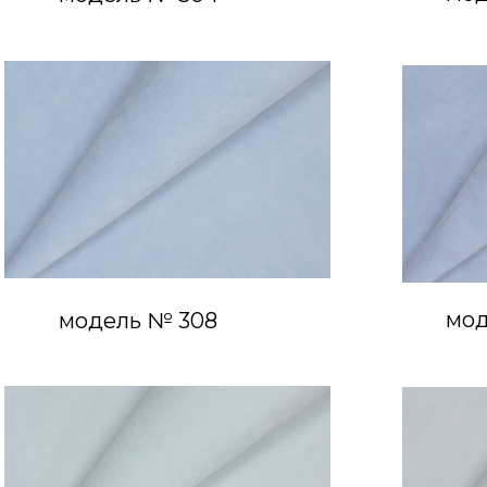
мод
модель № 308