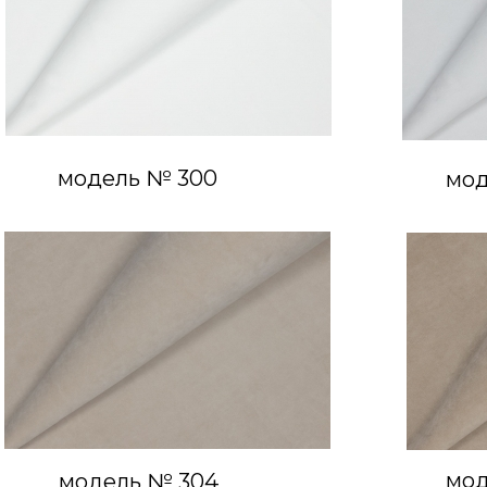
модель № 300
мод
мод
модель № 304