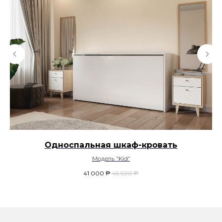
Односпальная шкаф-кровать
Модель "Kid"
41 000
₱
45 500
₱