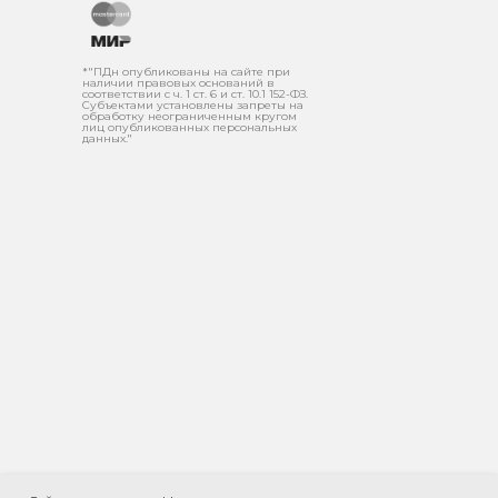
*"ПДн опубликованы на сайте при
наличии правовых оснований в
соответствии с ч. 1 ст. 6 и ст. 10.1 152-ФЗ.
Субъектами установлены запреты на
обработку неограниченным кругом
лиц опубликованных персональных
данных."