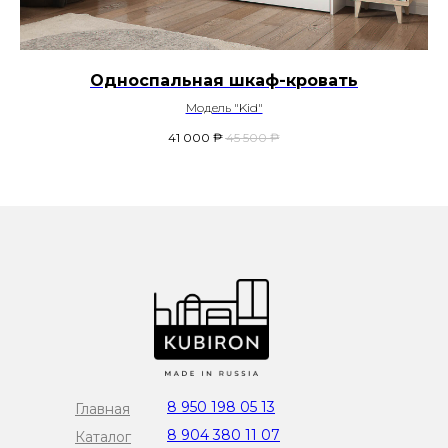
Односпальная шкаф-кровать
Модель "Kid"
41 000
₱
45 500
₱
8 950 198 05 13
Главная
8 904 380 11 07
Каталог