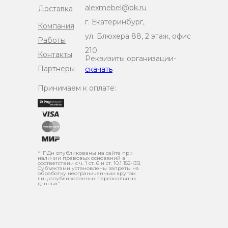
alexmebel@bk.ru
Доставка
г. Екатеринбург,
Компания
ул. Блюхера 88, 2 этаж, офис
Работы
210
Контакты
Реквизиты организации-
Партнеры
скачать
Принимаем к оплате:
*"ПДн опубликованы на сайте при
наличии правовых оснований в
соответствии с ч. 1 ст. 6 и ст. 10.1 152-ФЗ.
Субъектами установлены запреты на
обработку неограниченным кругом
лиц опубликованных персональных
данных."