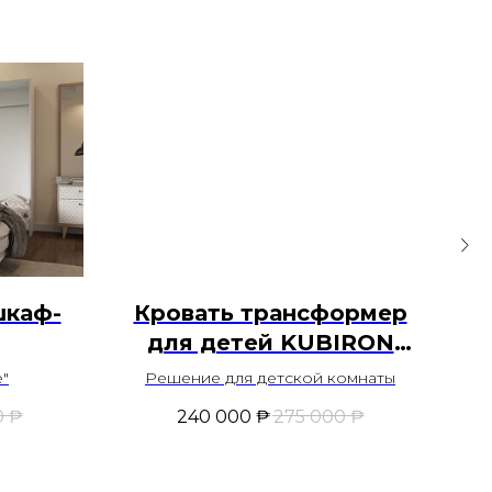
шкаф-
Кровать трансформер
Шк
для детей KUBIRON
Twins S
о
"
Решение для детской комнаты
0
₱
240 000
₱
275 000
₱