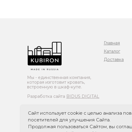
Главная
Каталог
Доставка
Мы - единственная компания,
которая изготовит кровать,
встроенную в шкаф-купе.
Разработка сайта
BIDUS DIGITAL
*"ПДн опубликованы на сайте при наличии правовых оснований в соо
обработку неограниченным кругом лиц опубликованных персона
Сайт использует cookie с целью анализа по
посетителей для улучшения Сайта.
Продолжая пользоваться Сайтом, вы соглаш