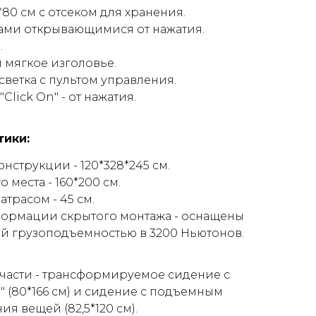
80 см с отсеком для хранения.
дами открывающимися от нажатия.
.
 мягкое изголовье.
ветка с пультом управления.
Click On" - от нажатия.
тики:
нструкции - 120*328*245 см.
 места - 160*200 см.
атрасом - 45 см.
ормации скрытого монтажа - оснащены
й грузоподъемностью в 3200 Ньютонов.
 части - трансформируемое сидение с
 (80*166 см) и сидение с подъемным
я вещей (82,5*120 см).