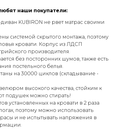
 любят наши покупатели:
-диван KUBIRON не рвет матрас своими
ны системой скрытого монтажа, поэтому
оловья кровати. Корпус из ЛДСП
трийского производителя.
ается без посторонних шумов, также есть
ния постельного белья.
аны на 30000 циклов (складывание -
елюром высокого качества, стойким к
от подушек можно стирать!
тов установленных на кровати в 2 раза
логах, поэтому можно использовать
расы и не испытывать напряжения в
ормации.