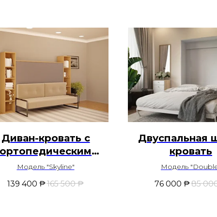
Диван-кровать с
Двуспальная 
ортопедическим
кровать
основанием
Модель "Skyline"
Модель "Double
139 400
₱
165 500
₱
76 000
₱
85 00