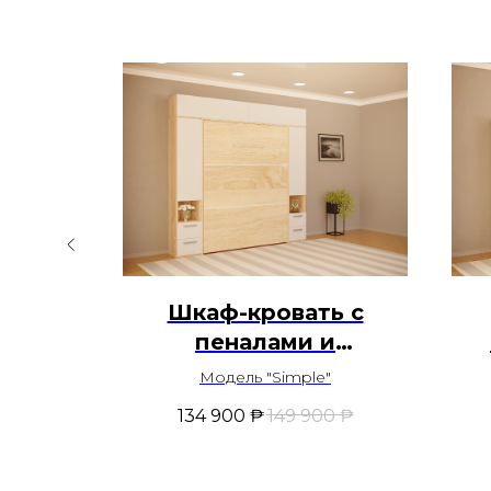
со
Шкаф-кровать с
ватью
пеналами и
антресолью
"
Модель "Simple"
0
₱
134 900
₱
149 900
₱