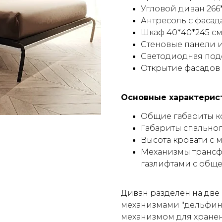
Угловой диван 266*
Антресоль с фаса
Шкаф 40*40*245 см
Стеновые панели и
Светодиодная подс
Открытие фасадов "
Основные характерис
Общие габариты ко
Габариты спального
Высота кровати с м
Механизмы трансф
газлифтами с обще
Диван разделен на две
механизмами "дельфин"
механизмом для хранени