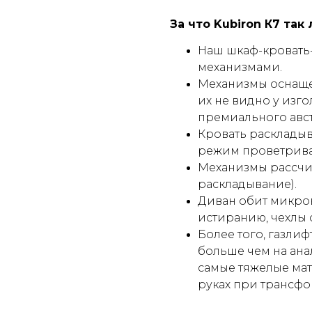
За что Kubiron К7 так
Наш шкаф-кровать
механизмами.
Механизмы оснаще
их не видно у изг
премиального авс
Кровать раскладыв
режим проветрива
Механизмы рассчит
раскладывание).
Диван обит микров
истиранию, чехлы 
Более того, газлиф
больше чем на ана
самые тяжелые мат
руках при трансф