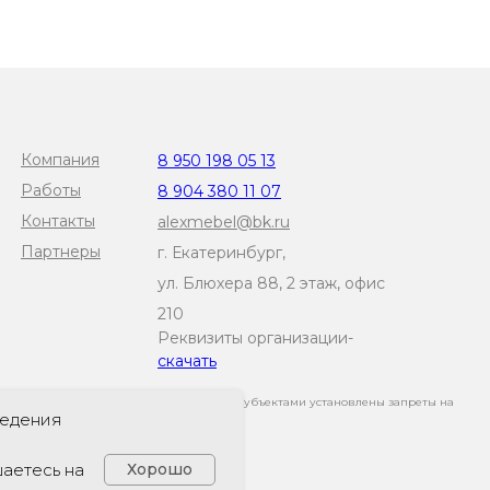
Компания
8 950 198 05 13
Работы
8 904 380 11 07
Контакты
alexmebel@bk.ru
Партнеры
г. Екатеринбург,
ул. Блюхера 88, 2 этаж, офис
210
Реквизиты организации-
скачать
тветствии с ч. 1 ст. 6 и ст. 10.1 152-ФЗ. Субъектами установлены запреты на
льных данных."
ведения
аетесь на
Хорошо