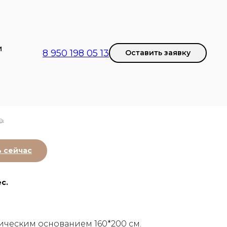
И
8 950 198 05 13
Оставить заявку
 трансформер для
й квартиры Kubiron "K7"
₱
ь сейчас
с.
ическим основанием 160*200 см.